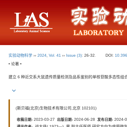
实验动物科学
››
2024
,
Vol. 41
››
Issue (3)
: 26-32.
DOI:
10.396
• 论著 •
建立 6 种近交系大鼠遗传质量检测及品系鉴别的单核苷酸多态性组
(斯贝福(北京)生物技术有限公司,北京 102101)
2023-03-27
2024-06-28
2024-0
收稿日期:
出版日期:
发布日期:
战大伟( 1973—) ,男,副主任医师,研究方向为病原微生物学和实
通讯作者: