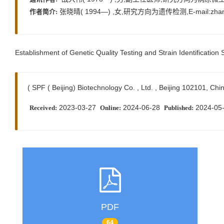
张晓晴( 1994—) ,女,研究方向为遗传检测,E-mail:zhangx
作者简介:
Establishment of Genetic Quality Testing and Strain Identification
( SPF ( Beijing) Biotechnology Co. , Ltd. , Beijing 102101, Chi
2023-03-27
2024-06-28
2024-05
Received:
Online:
Published:
PDF
64