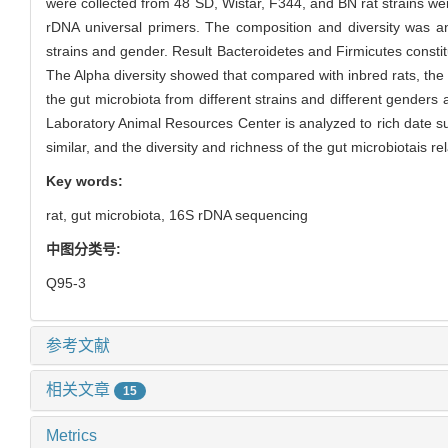
were collected from 48 SD, Wistar, F344, and BN rat strains wer
rDNA universal primers. The composition and diversity was an
strains and gender. Result Bacteroidetes and Firmicutes constitu
The Alpha diversity showed that compared with inbred rats, the o
the gut microbiota from different strains and different genders 
Laboratory Animal Resources Center is analyzed to rich date sup
similar, and the diversity and richness of the gut microbiotais re
Key words:
rat,
gut microbiota,
16S rDNA sequencing
中图分类号:
Q95-3
参考文献
相关文章
15
Metrics